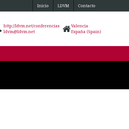
Inicio
LDVM
Contacto
http://ldvm.net/conferencias
Valencia
ldvm@ldvm.net
España (Spain)