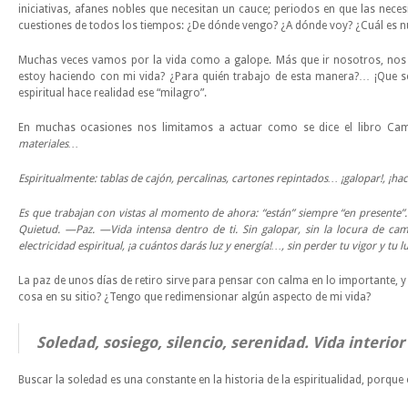
iniciativas, afanes nobles que necesitan un cauce; periodos en que las neces
cuestiones de todos los tiempos: ¿De dónde vengo? ¿A dónde voy? ¿Cuál es nue
Muchas veces vamos por la vida como a galope. Más que ir nosotros, nos tra
estoy haciendo con mi vida? ¿Para quién trabajo de esta manera?… ¡Que se 
espiritual hace realidad ese “milagro”.
En muchas ocasiones nos limitamos a actuar como se dice el libro Ca
materiales…
Espiritualmente: tablas de cajón, percalinas, cartones repintados… ¡galopar!, ¡ha
Es que trabajan con vistas al momento de ahora: “están” siempre “en presente”.
Quietud. —Paz. —Vida intensa dentro de ti. Sin galopar, sin la locura de ca
electricidad espiritual, ¡a cuántos darás luz y energía!…, sin perder tu vigor y tu lu
La paz de unos días de retiro sirve para pensar con calma en lo importante, y
cosa en su sitio? ¿Tengo que redimensionar algún aspecto de mi vida?
Soledad, sosiego, silencio, serenidad. Vida interior
Buscar la soledad es una constante en la historia de la espiritualidad, porqu