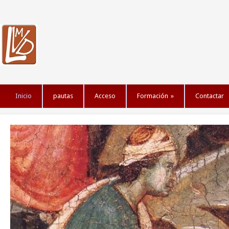
Inicio
pautas
Acceso
Formación
»
Contactar