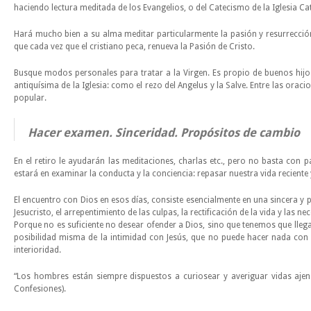
haciendo lectura meditada de los Evangelios, o del Catecismo de la Iglesia Cat
Hará mucho bien a su alma meditar particularmente la pasión y resurrección 
que cada vez que el cristiano peca, renueva la Pasión de Cristo.
Busque modos personales para tratar a la Virgen. Es propio de buenos hijo
antiquísima de la Iglesia: como el rezo del Angelus y la Salve. Entre las orac
popular.
Hacer examen. Sinceridad. Propósitos de cambio
En el retiro le ayudarán las meditaciones, charlas etc., pero no basta con 
estará en examinar la conducta y la conciencia: repasar nuestra vida reciente 
El encuentro con Dios en esos días, consiste esencialmente en una sincera y p
Jesucristo, el arrepentimiento de las culpas, la rectificación de la vida y las 
Porque no es suficiente no desear ofender a Dios, sino que tenemos que llega
posibilidad misma de la intimidad con Jesús, que no puede hacer nada con l
interioridad.
“Los hombres están siempre dispuestos a curiosear y averiguar vidas ajena
Confesiones).