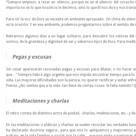
“Siempre empiezo a rezar en silencio, porque es en el silencio del corazón
importa no es lo que nosotros le decimos, sino lo que El nos dice y nos trans
Para oír la voz de Dios se necesita un ambiente apropiado. Un clima de silencio
es la oración. Y en ese ambiente, podemos preguntarnos sobre el sentido de n
Retirarnos algunos días a un lugar solitario, para descubrir los valores del 
somos, de la grandeza y dignidad de ser y sabernos hijos de Dios. Para medit
Pegas y excusas
Sin cesar aparecerán razonadas pegas y excusas para dilatar, o no hacer un 
que…” Siempre habrá algo urgente que nos impida encontrar tiempo para lo 
vida. Las mayores dificultades son la pereza, no querer rectificar y evitar en
Piensa..¿No sientes que a tu vida -tan llena de ciertas cosas- le falta sentido
Meditaciones y charlas
El retiro consta de distintos actos de piedad, -charlas, meditaciones, etc.- 
En las meditaciones o pláticas y charlas se suelen recordar las verdades fund
ha declarado doctrina segura-, para que nos lo apliquemos y mejoremos 
trabajo, en la vida familiar o social, por la calle… que nos invita a participar