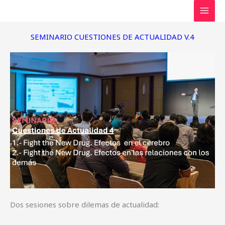
Ir
Facebook
al
contenido
SEMINARIO CUESTIONES DE ACTUALIDAD V.4
Dos sesiones sobre dilemas de actualidad: