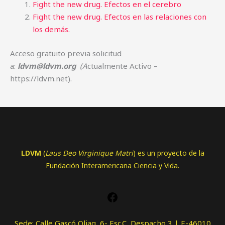
Fight the new drug. Efectos en el cerebro
Fight the new drug. Efectos en las relaciones con
los demás.
Acceso gratuito previa solicitud
a:
ldvm@ldvm.org
(A
ctualmente Activo –
https://ldvm.net).
LDVM
(
Laus Deo Virginique Matri
) es un proyecto de la
Fundación Interamericana Ciencia y Vida.
Sede: Calle Gascó Oliag, 6- Esc.C, Despacho 3 | E-46010