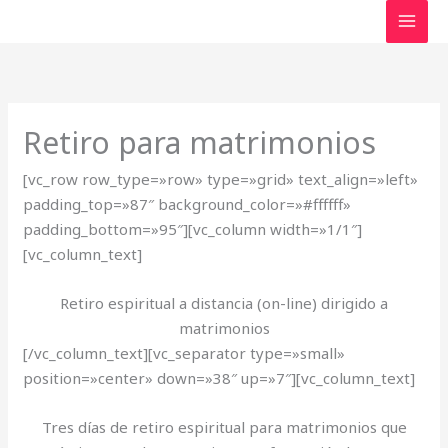
Ir
Facebook
al
contenido
Retiro para matrimonios
[vc_row row_type=»row» type=»grid» text_align=»left»
padding_top=»87″ background_color=»#ffffff»
padding_bottom=»95″][vc_column width=»1/1″]
[vc_column_text]
Retiro espiritual a distancia (on-line) dirigido a
matrimonios
[/vc_column_text][vc_separator type=»small»
position=»center» down=»38″ up=»7″][vc_column_text]
Tres días de retiro espiritual para matrimonios que