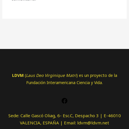
LDVM
(
Laus Deo Virginique Matri
) es un proyecto de la
Fundación Interamericana Ciencia y Vida.
Sede: Calle Gascó Oliag, 6- Esc.C, Despacho 3 | E-46010
VALENCIA, ESPAÑA | Email: ldvm@ldvm.net